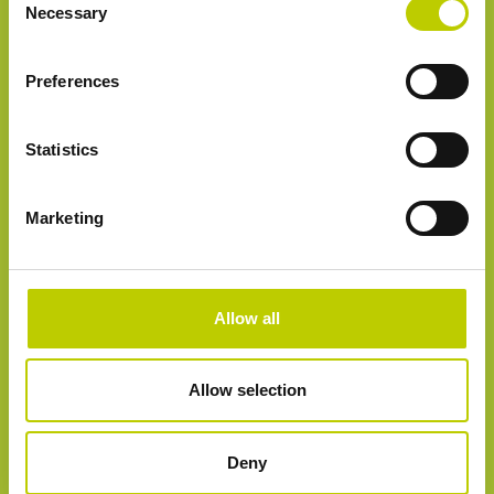
Necessary
Selection
Ik ga akkoord met de
privacyverklaring
Preferences
Statistics
Marketing
Heb je nog vragen?
Voel je vrij om contact met ons op te nemen!
Allow all
Bel ons
+31 (0) 85 0711080
Allow selection
Mail ons
Deny
info@dpoconsultancy.nl