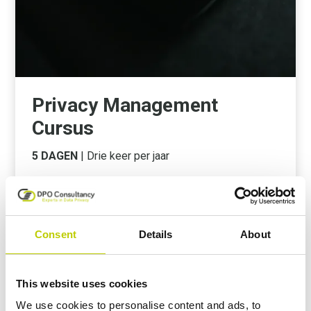
Privacy Management
Cursus
5 DAGEN
| Drie keer per jaar
Deze vijfdaagse cursus is bedoeld voor
(toekomstige) Data Privacy Managers, Privacy
Officers en Privacy Implementation Managers en
voor andere senior functionarissen die op
Consent
Details
About
tactisch-beleidsmatig niveau betrokken zijn bij
(data) privacy management, zoals (Chief) Privacy
Officers, Chief Legal Officers, Risk Managers,
This website uses cookies
(Information) Security Officers, Compliance
We use cookies to personalise content and ads, to