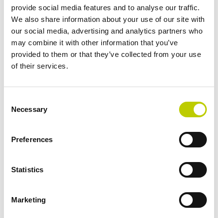
Officers, ICT Managers en Informatiemanagers.
provide social media features and to analyse our traffic.
Aan het einde van deze cursus is de deelnemer in
We also share information about your use of our site with
staat om privacy governance te implementeren op
our social media, advertising and analytics partners who
management en/of senior management niveau en
may combine it with other information that you’ve
(ook) op tactisch niveau, en in het bijzonder om
provided to them or that they’ve collected from your use
leiding te geven aan privacy management.
of their services.
Vereisten
Consent
Foundation AVG & Data Privacy
Necessary
Selection
Leerdoelen
Preferences
Privacybeleid goed kunnen formuleren
Organisatorisch vorm en inhoud kunnen geven
Statistics
aan privacybeleid op tactisch niveau
Implementatie van privacybeleid kunnen
managen
Marketing