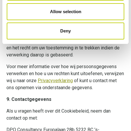
8. Uw rechten
Allow selection
Afhankelijk van de omstandigheden en de toepasselijke
wetgeving kunt u rechten hebben met betrekking tot uw
persoonsgegevens, waaronder het recht op inzage,
Deny
rectificatie of wissing van uw gegevens, het recht om de
verwerking te beperken of daartegen bezwaar te maken,
en het recht om uw toestemming in te trekken indien de
verwerking daarop is gebaseerd.
Voor meer informatie over hoe wij persoonsgegevens
verwerken en hoe u uw rechten kunt uitoefenen, verwijzen
wij u naar onze
Privacyverklaring
of kunt u contact met
ons opnemen via onderstaande gegevens.
9. Contactgegevens
Als u vragen heeft over dit Cookiebeleid, neem dan
contact op met:
DPO Consultancy Europalaan 28b 5232 BC ’s-