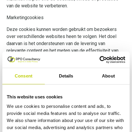
van de website te verbeteren.
Marketingcookies
Deze cookies kunnen worden gebruikt om bezoekers
over verschillende websites heen te volgen. Het doel
daarvan is het ondersteunen van de levering van
relevante content en het meten van de effectiviteit van
communicatie- of promotionele activiteiten.
5. Toestemming
Consent
Details
About
Waar dit op grond van toepasselijke wetgeving vereist is,
zullen wij uw toestemming vragen voordat niet-
noodzakelijke cookies op uw apparaat worden geplaatst.
This website uses cookies
U kunt uw toestemming te allen tijde intrekken of
We use cookies to personalise content and ads, to
aanpassen via de beschikbare instellingen op de website
provide social media features and to analyse our traffic.
of via uw browserinstellingen.
We also share information about your use of our site with
our social media, advertising and analytics partners who
6. Beheer van cookies