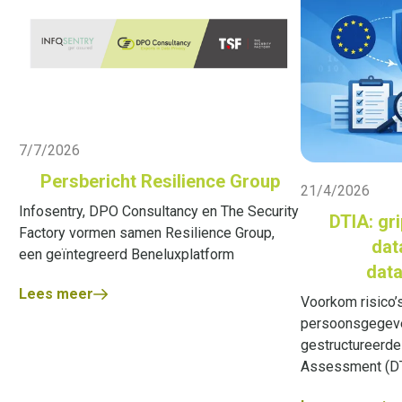
Live Blog
7/7/2026
Live Blog
Persbericht Resilience Group
21/4/2026
Infosentry, DPO Consultancy en The Security
DTIA: gri
Factory vormen samen Resilience Group,
dat
een geïntegreerd Beneluxplatform
data
Lees meer
Voorkom risico’s
persoonsgegeve
gestructureerde
Assessment (DT