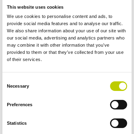
Zonder kennis en bewustzijn
This website uses cookies
zijn alle plannen tevergeefs.
We use cookies to personalise content and ads, to
provide social media features and to analyse our traffic.
Johan Martens
We also share information about your use of our site with
Partner bij DPO Consultancy | Consultant Privacy &
our social media, advertising and analytics partners who
Gegevensbescherming
may combine it with other information that you’ve
provided to them or that they’ve collected from your use
of their services.
Vertrouwd door
organisaties die privacy
Consent
Necessary
serieus nemen
Selection
Onze opleidingsprogramma’s worden ontwikkeld en
Preferences
verzorgd door ervaren privacyconsultants die dagelijks
werken aan AVG-compliance, privacygovernance, audits,
Statistics
DPIA’s en complexe privacyvraagstukken binnen
organisaties.