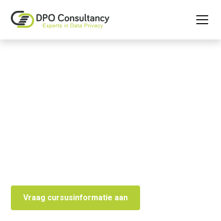
AVG en Data Privacy
Trainingen
Trainingen die privacy begrijpelijk en toepasbaar
maken. Versterk kennis, bewustzijn en naleving van
de AVG.
Vraag cursusinformatie aan