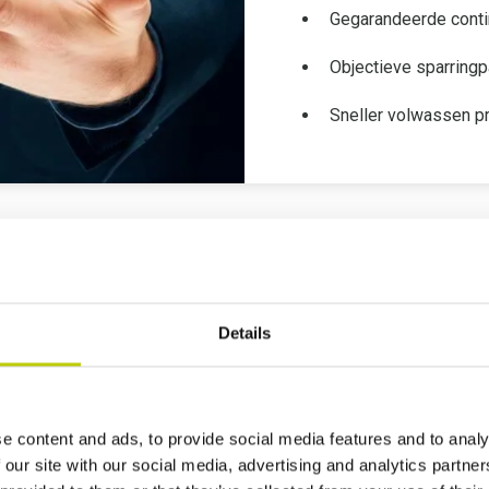
Gegarandeerde contin
Objectieve sparringp
Sneller volwassen pr
00 klanten wereldwijd vertrouwen op DP
Details
e content and ads, to provide social media features and to analy
 our site with our social media, advertising and analytics partn