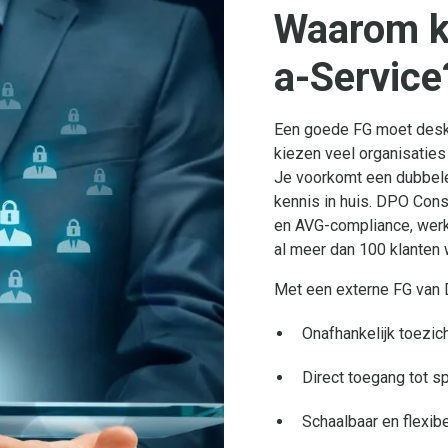
Waarom k
a-Service
Een goede FG moet desku
kiezen veel organisaties 
Je voorkomt een dubbele p
kennis in huis. DPO Cons
en AVG-compliance, werk
al meer dan 100 klanten 
Met een externe FG van D
Onafhankelijk toezic
Direct toegang tot s
Schaalbaar en flexibe