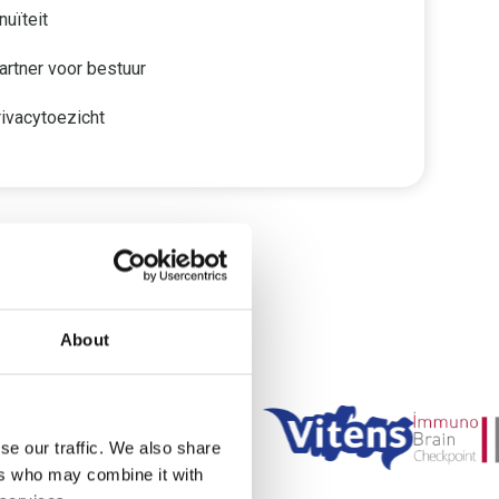
uïteit
artner voor bestuur
ivacytoezicht
O Consultancy!
About
se our traffic. We also share
ers who may combine it with