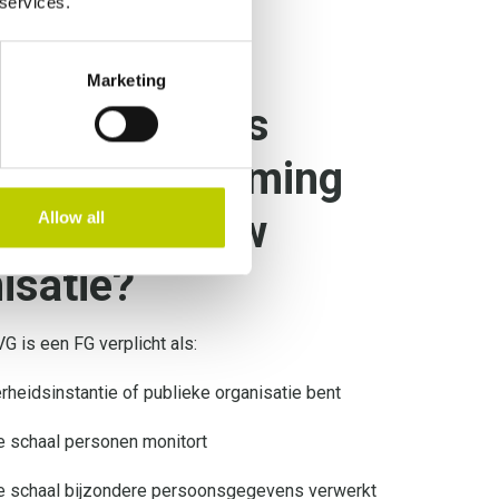
 services.
Marketing
n Functionaris
vensbescherming
icht voor jouw
Allow all
isatie?
G is een FG verplicht als:
rheidsinstantie of publieke organisatie bent
te schaal personen monitort
te schaal bijzondere persoonsgegevens verwerkt