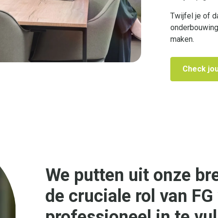
Twijfel je of 
onderbouwing 
maken.
Check jou
We putten uit onze br
de cruciale rol van FG
professioneel in te vul