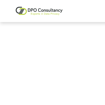
FG-as-a-Servic
FG inhuren
Pragmatisch, onafhankelijk en direct inzetbaar 
organisaties met complexe gegevensverwerkin