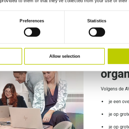
 provided to them or that they’ve collected from your use of their
Preferences
Statistics
Is ee
Gege
verpl
Allow selection
organ
Volgens de AV
je een ove
je op gro
je op gro