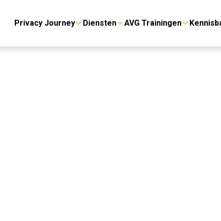
Privacy Journey
Diensten
AVG Trainingen
Kennisb
e: een externe
voor zorg, gemeenten, life sciences en andere
g.