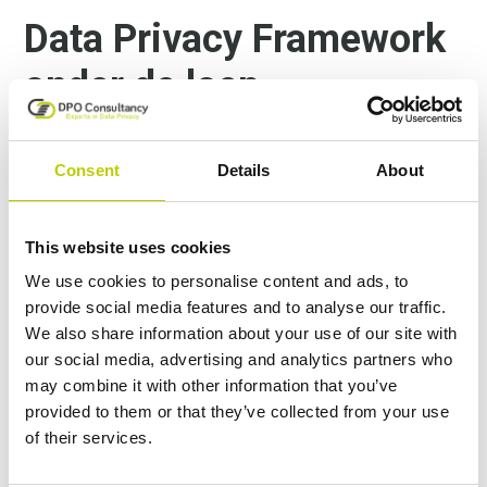
Data Privacy Framework
onder de loep
Het EU-VS Data Privacy Framework (DPF), aangenomen
in juli 2023, was bedoeld om het vertrouwen in trans-
Consent
Details
About
Atlantische datastromen te herstellen. Of je nu optreedt
als verwerkingsverantwoordelijke of verwerker, of je
momenteel gebruikmaakt van het DPF of niet, en of
This website uses cookies
internationale datatransfers al onderdeel zijn van je
We use cookies to personalise content and ads, to
organisatie of binnenkort worden ingevoerd—deze
provide social media features and to analyse our traffic.
whitepaper is voor jou. Het helpt je om juridische
We also share information about your use of our site with
onzekerheden te navigeren en je transfermechanismen
our social media, advertising and analytics partners who
opnieuw te evalueren met helderheid en vertrouwen.
may combine it with other information that you’ve
provided to them or that they’ve collected from your use
Download de whitepaper hieronder
of their services.