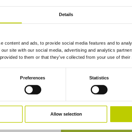
Details
Heb je no
Voel je vrij om contac
e content and ads, to provide social media features and to analy
 our site with our social media, advertising and analytics partn
efoonnummer
 provided to them or that they’ve collected from your use of their
Bel ons
+31 (0) 85 07
Preferences
Statistics
Mail ons
info@dpoconsu
Allow selection
ring