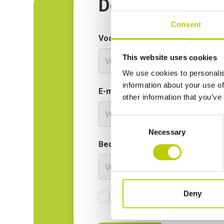
Download tool
Consent
Voor- en achternaam*
This website uses cookies
We use cookies to personalis
information about your use of
E-mailadres*
Tel
other information that you’ve
Consent
Necessary
Selection
Bedrijfsnaam
Deny
Ik ga akkoord met de
privacyverkla