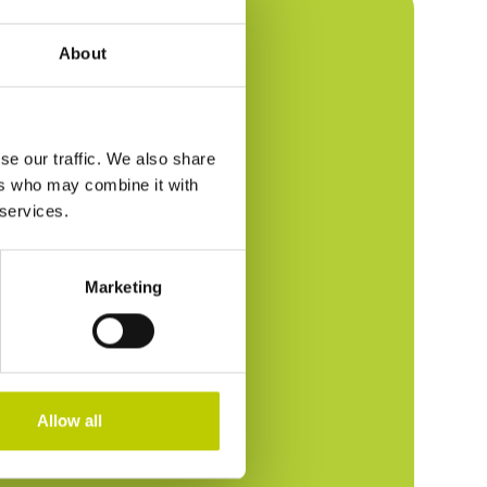
About
g vragen?
t met ons op te nemen!
se our traffic. We also share
ers who may combine it with
 services.
11080
Marketing
ltancy.nl
Allow all